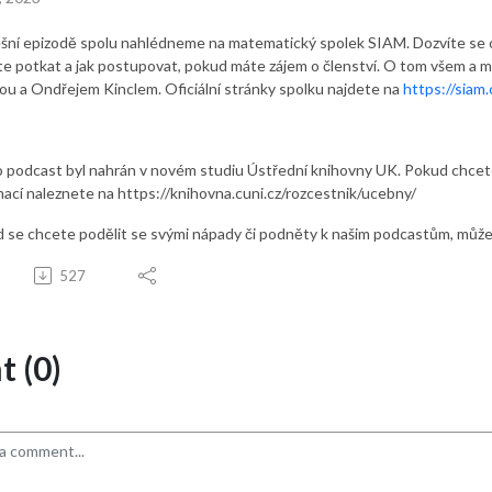
šní epizodě spolu nahlédneme na matematický spolek SIAM. Dozvíte se co 
e potkat a jak postupovat, pokud máte zájem o členství. O tom všem a 
ou a Ondřejem Kinclem. Oficiální stránky spolku najdete na
https://siam.
 podcast byl nahrán v novém studiu Ústřední knihovny UK. Pokud chcete 
mací naleznete na https://knihovna.cuni.cz/rozcestnik/ucebny/
 se chcete podělit se svými nápady či podněty k našim podcastům, může
527
 (0)