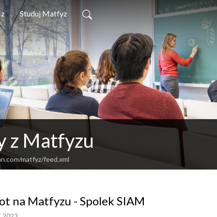
cz
Studuj Matfyz
y z Matfyzu
an.com/matfyz/feed.xml
ot na Matfyzu - Spolek SIAM
, 2023