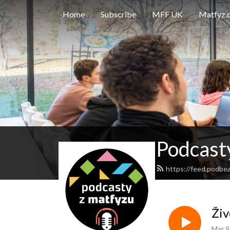
Home
Subscribe
MFF UK
Matfyz.
Podcast
https://feed.podbe
Živ
Mar 9