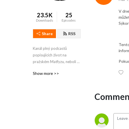
V dne
23.5K
25
můžet
Downloads
Episodes
Sýkor
Share
RSS
Tento
Kanál plný podcastů 
infor
popisujících život na 
Pokud
pražském Matfyzu, neboli 
Matematicko-fyzikální 
Show more >>
fakultě Univerzity Karlovy.
Comment