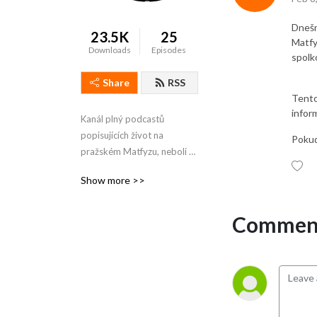
Dnešn
23.5K
25
Matfy
Downloads
Episodes
spolk
Share
RSS
Tento
infor
Kanál plný podcastů 
popisujících život na 
Pokud
pražském Matfyzu, neboli 
Matematicko-fyzikální 
Show more >>
fakultě Univerzity Karlovy.
Comment