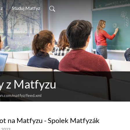
cz
Studuj Matfyz
y z Matfyzu
an.com/matfyz/feed.xml
ot na Matfyzu - Spolek Matfyzák
, 2023