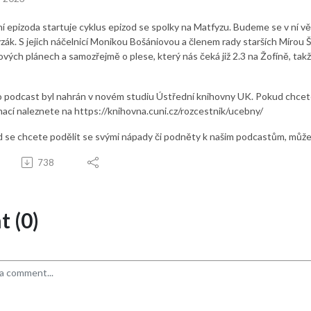
í epizoda startuje cyklus epizod se spolky na Matfyzu. Budeme se v ní 
zák. S jejich náčelnicí Monikou Bošániovou a členem rady starších Mírou Š
ových plánech a samozřejmě o plese, který nás čeká již 2.3 na Žofíně, tak
 podcast byl nahrán v novém studiu Ústřední knihovny UK. Pokud chcete 
mací naleznete na https://knihovna.cuni.cz/rozcestnik/ucebny/
 se chcete podělit se svými nápady či podněty k našim podcastům, může
738
 (0)