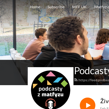
Home
Subscribe
MFF UK
Matfyz.
Podcast
https://feed.podbe
Živ
Feb 8